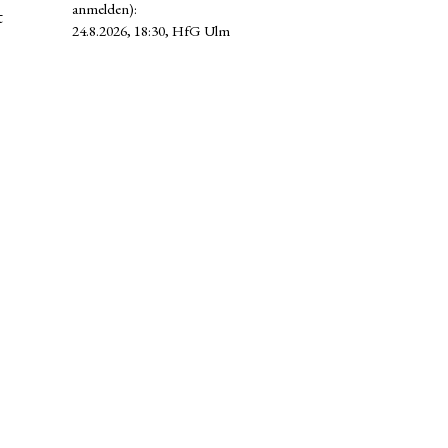
anmelden):
t
24.8.2026, 18:30, HfG Ulm