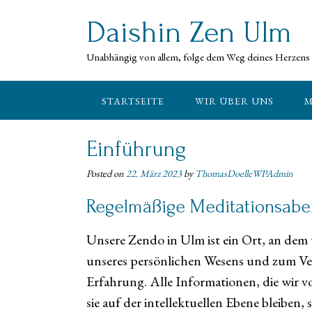
Skip
to
Daishin Zen Ulm
content
Unabhängig von allem, folge dem Weg deines Herzens
STARTSEITE
WIR ÜBER UNS
M
Einführung
Posted on
22. März 2023
by
ThomasDoelleWPAdmin
Regelmäßige Meditationsab
Unsere Zendo in Ulm ist ein Ort, an dem
unseres persönlichen Wesens und zum Ver
Erfahrung. Alle Informationen, die wir v
sie auf der intellektuellen Ebene bleiben,