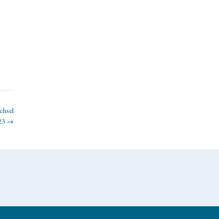
chsel
23
→