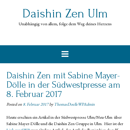
Skip
to
Daishin Zen Ulm
content
Unabhängig von allem, folge dem Weg deines Herzens
Daishin Zen mit Sabine Mayer-
Dölle in der Südwestpresse am
8. Februar 2017
Posted on
8. Februar 2017
by
ThomasDoelleWPAdmin
Heute erschien ein Artikel in der Südwestpresse Ulm/Neu-Ulm über
Sabine Mayer-Dölle und die Daishin Zen Gruppe in Ulm. Hier ist der
Link zur SWP
zum Online-Artikel, der Artikel selbst ist hier als pdf-